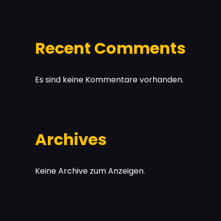
Recent Comments
Es sind keine Kommentare vorhanden.
Archives
Keine Archive zum Anzeigen.