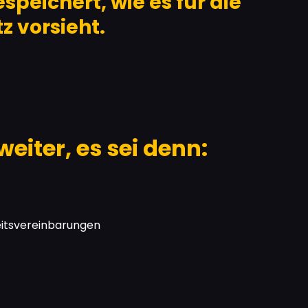
peichert, wie es für die
z vorsieht.
eiter, es sei denn:
keitsvereinbarungen