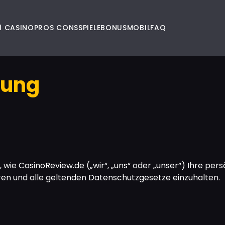
1 CASINO
PROS CONS
SPIELE
BONUS
MOBIL
FAQ
rung
, wie CasinoReview.de („wir“, „uns“ oder „unser“) Ihre pers
eren und alle geltenden Datenschutzgesetze einzuhalten.
n